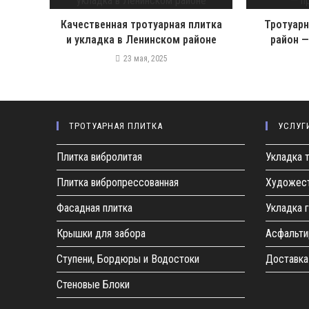
и
Качественная тротуарная плитка
Тротуарн
т
и укладка в Ленинском районе
район —
ь
23 мая, 2025
ч
т
е
ТРОТУАРНАЯ ПЛИТКА
УСЛУГ
н
и
Плитка вибролитая
Укладка 
е
Плитка вибропрессованная
Художест
Фасадная плитка
Укладка 
Крышки для забора
Асфальти
Ступени, Бордюры и Водостоки
Доставка
Стеновые Блоки