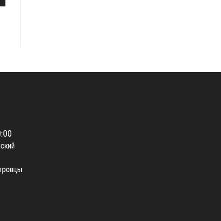
0:00
нский
стровцы