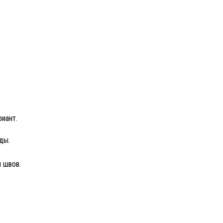
иант.
ды.
 швов.